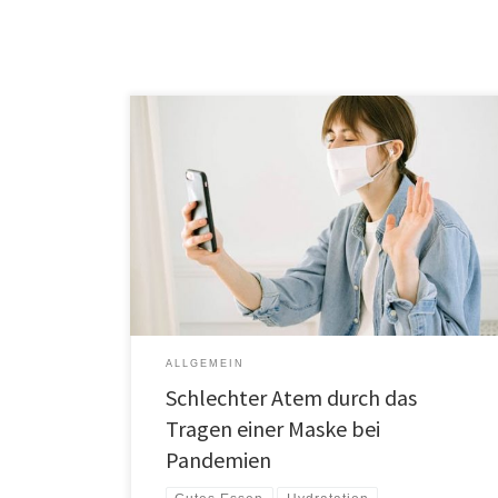
Fast jeder trägt heutzutage eine Maske und einige
Menschen stellen fest, dass sie bei der Pandemie
Mundgeruch haben. Mundgeruch hat keine körperlichen
oder offensichtlichen Symptome, aber die Menschen in
Ihrer Umgebung werden es vielleicht merken. Mundgeruch
aufgrund der Maske wird auch als Maskenatem bezeichnet
Würden Sie sagen, dass Sie gewöhnlich […]
ALLGEMEIN
Schlechter Atem durch das
Tragen einer Maske bei
Pandemien