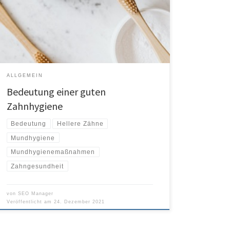
viele Menschen putzen ihre Zähne nicht einmal täglich, so
dass Sie vielleicht denken, dass tägliches Zähneputzen
mehr als genug für eine gute Mundhygiene ist. Die Realität
ist, dass Mundhygiene […]
ALLGEMEIN
Bedeutung einer guten
Zahnhygiene
Bedeutung
Hellere Zähne
Mundhygiene
Mundhygienemaßnahmen
Zahngesundheit
von
SEO Manager
Veröffentlicht am
24. Dezember 2021