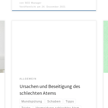
von
SEO Manager
Veröffentlicht am
24. Dezember 2021
In Österreich, der Schweiz und Deutschland (DACH) leidet
jede vierte Person zu bestimmten Tageszeiten unter
störendem Mundgeruch, jede 15. sogar zu jeder Uhrzeit –
Tag und Nacht. Gemäss einigen Studien ist das in Japan
(24,5 Prozent) und in den USA (knapp 25 Prozent) nicht
.
anders. Damit kann man sagen: Wenn […]
ALLGEMEIN
Ursachen und Beseitigung des
schlechten Atems
Mundspülung
Schaben
Tipps
Tricks
Vermeidung schlechter Atem