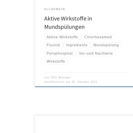
ALLGEMEIN
Aktive Wirkstoffe in
Mundspülungen
Aktive Wirkstoffe
Chlorhexamed
Fluorid
Ingredients
Mundspülung
Pyrophosphat
Vor-und Nachteile
Wirkstoffe
von
SEO Manager
Veröffentlicht am
26. Oktober 2021