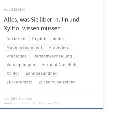
ALLGEMEIN
Alles, was Sie über Inulin und
Xylitol wissen müssen
Bakterien
Erythrit
Inulin
Magengesundheit
Präbiotika
Prebiotika
Verstoffwechselung
Verstopfungen
Vor-und Nachteile
Xylitol
Zahngesundheit
Zuckerersatz
Zuckerzusatzstoffe
von
SEO Manager
Veröffentlicht am
20. Oktober 2021