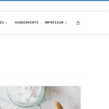
ES
KUNDENKONTO
IMPRESSUM
Alles, was Sie tun müssen, ist es Ihre Zähne zweimal täglich
zu putzen. Reicht das für eine gute Zahnhygiene aus? Nun,