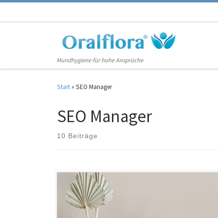
Zum Inhalt springen
Mundhygiene für hohe Ansprüche
Start
»
SEO Manager
SEO Manager
10 Beiträge
Mundwasser wird auch als Mundspülung bezeichnet. Diese
Flüssigkeit wird zur Reinigung von Mund, Zahnfleisch und
Zähnen verwendet. Im Gegensatz zu Zahnseide und