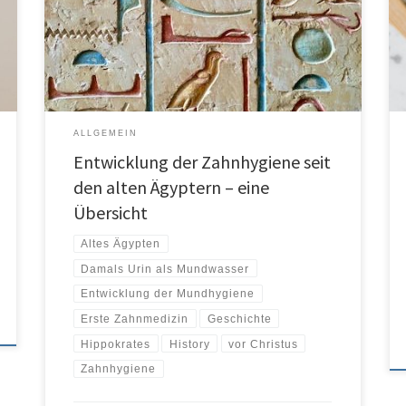
scheint einfach, aber die Geschichte ist etwas kompliziert.
Der Prozess änderte sich mit der Zeit, aber in der
Geschichte der Zahnhygiene gab es unterschiedliche
Höhen und Tiefen. Es ist […]
ALLGEMEIN
Entwicklung der Zahnhygiene seit
den alten Ägyptern – eine
Übersicht
Altes Ägypten
Damals Urin als Mundwasser
Entwicklung der Mundhygiene
Erste Zahnmedizin
Geschichte
Hippokrates
History
vor Christus
Zahnhygiene