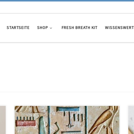
STARTSEITE
SHOP
FRESH BREATH KIT
WISSENSWERT
Bei der Zahnhygiene oder Mundhygiene wird der Mund mit
bestimmten Produkten wie Zahnseide, Zahnbürsten und
Mundwässern gereinigt. Das Konzept der Zahnhygiene