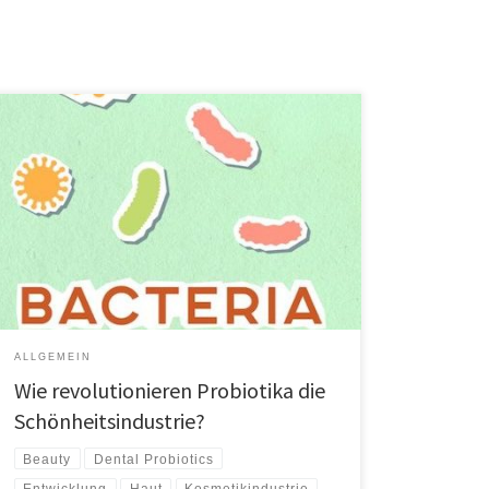
In letzter Zeit sind die Vorteile von Probiotika zum
heißesten Trendthema in der Schönheitsindustrie
geworden. Kosmetikunternehmen vermarkten und
bewerben ihre Produkte mit dem Etikett Probiotika, und
die Kunden sind bereit, die erstaunlichen Vorteile dieser
innovativen Konzepte zu erleben. Wenn es in der
Schönheitsbranche Tausende anderer Produkte gibt,
warum freuen sich […]
ALLGEMEIN
Wie revolutionieren Probiotika die
Schönheitsindustrie?
Beauty
Dental Probiotics
Entwicklung
Haut
Kosmetikindustrie