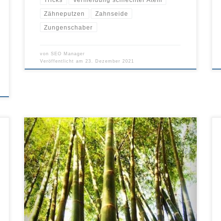
Zähneputzen
Zahnseide
Zungenschaber
von
SEO Manager
Veröffentlicht am
23. Dezember 2021
Ihre Zahngesundheit ist wichtig, aber haben Sie jemals
daran gedacht Ihre Umwelt zu schonen? Sind Sie bereit
umweltbewusster zu sein indem Sie auf die Verwendung
von Kunststoffprodukten verzichten und sich nachhaltigen
Produkten zuwenden? Sie müssen nur den Einsatz von
Kunststoff reduzieren und sich natürlichen und sichereren
Alternativen zuwenden. Bambuszahnbürsten sind […]