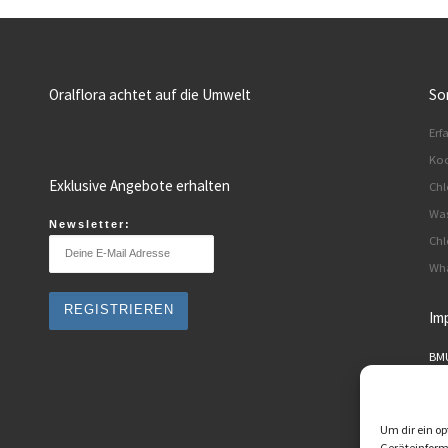
Oralflora achtet auf die Umwelt
So
Erf
Koo
Exklusive Angebote erhalten
Chl
Was
Newsletter:
Chl
Wha
Im
BMU
An 
101
Um dir ein op
Ora
Geräteinform