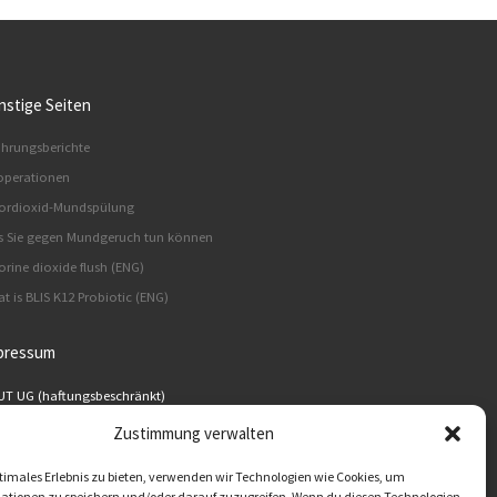
nstige Seiten
ahrungsberichte
perationen
ordioxid-Mundspülung
 Sie gegen Mundgeruch tun können
orine dioxide flush (ENG)
t is BLIS K12 Probiotic (ENG)
pressum
T UG (haftungsbeschränkt)
der Kolonnade 11
Zustimmung verwalten
17 Berlin
timales Erlebnis zu bieten, verwenden wir Technologien wie Cookies, um
lflora® Deutschland
ationen zu speichern und/oder darauf zuzugreifen. Wenn du diesen Technologien