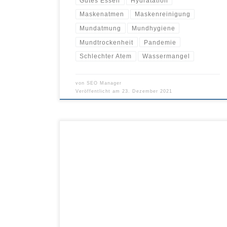
Gutes Essen
Hydratation
Maskenatmen
Maskenreinigung
Mundatmung
Mundhygiene
Mundtrockenheit
Pandemie
Schlechter Atem
Wassermangel
von
SEO Manager
Veröffentlicht am
23. Dezember 2021
Die Flüssigkeit, die wir zur Reinigung des Mundes
verwenden, mag wenig komplex erscheinen, doch die
Produkte enthalten verschiedene Wirkstoffe. Einige
Mundwasserflüssigkeiten bestehen aus natürlichen
Inhaltsstoffen, andere enthalten Chemikalien, die
schnellere Ergebnisse liefern, aber auch Ihre
Mundgesundheit schädigen können. Sie müssen also
vorsichtig sein, wenn Sie das richtige Mundwasser für eine
[…]