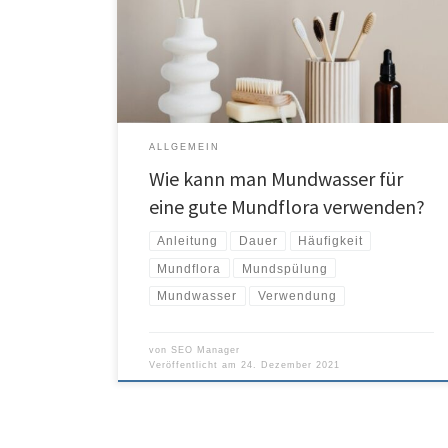
Bürsten zielt Mundwasser auf das gesamte innere System
des Mundes ab. Allgemeine Mundwasserflüssigkeiten
enthalten Antiseptika, die auf die Bakterien und Keime in
Ihrem Mund abzielen. Es gibt mehrere […]
ALLGEMEIN
Wie kann man Mundwasser für
eine gute Mundflora verwenden?
Anleitung
Dauer
Häufigkeit
Mundflora
Mundspülung
Mundwasser
Verwendung
von
SEO Manager
Veröffentlicht am
24. Dezember 2021