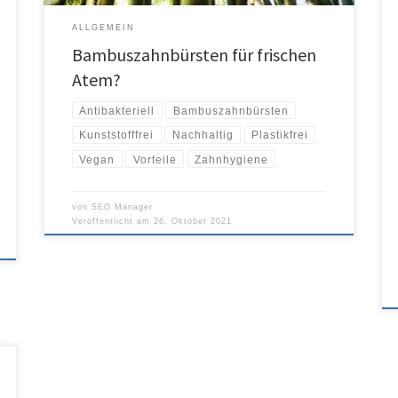
ALLGEMEIN
Bambuszahnbürsten für frischen
Atem?
Antibakteriell
Bambuszahnbürsten
Kunststofffrei
Nachhaltig
Plastikfrei
Vegan
Vorteile
Zahnhygiene
von
SEO Manager
Veröffentlicht am
26. Oktober 2021