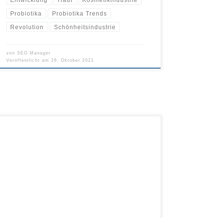
Probiotika
Probiotika Trends
Revolution
Schönheitsindustrie
von
SEO Manager
Veröffentlicht am
26. Oktober 2021
Inulin ist eine Art Ballaststoff. Die Erforschung hat es mit
einigen gesundheitlichen Vorteilen in Verbindung
gebracht, beispielsweise der Verbesserung der
Magengesundheit, der Kontrolle von Diabetes und der
Unterstützung der Gewichtsreduktion. Inulin ist ein
Ballaststoff, die der Darmgesundheit zugute kommen
kann. Pflanzen enthalten normalerweise Inulin und einige
Hersteller fügen es zu […]