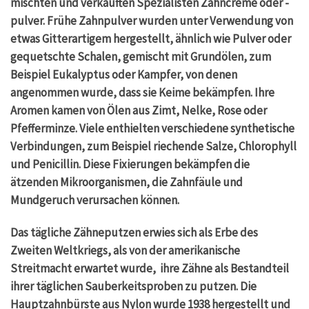
mischten und verkauften Spezialisten Zahncreme oder -
pulver. Frühe Zahnpulver wurden unter Verwendung von
etwas Gitterartigem hergestellt, ähnlich wie Pulver oder
gequetschte Schalen, gemischt mit Grundölen, zum
Beispiel Eukalyptus oder Kampfer, von denen
angenommen wurde, dass sie Keime bekämpfen. Ihre
Aromen kamen von Ölen aus Zimt, Nelke, Rose oder
Pfefferminze. Viele enthielten verschiedene synthetische
Verbindungen, zum Beispiel riechende Salze, Chlorophyll
und Penicillin. Diese Fixierungen bekämpfen die
ätzenden Mikroorganismen, die Zahnfäule und
Mundgeruch verursachen können.
Das tägliche Zähneputzen erwies sich als Erbe des
Zweiten Weltkriegs, als von der amerikanische
Streitmacht erwartet wurde, ihre Zähne als Bestandteil
ihrer täglichen Sauberkeitsproben zu putzen. Die
Hauptzahnbürste aus Nylon wurde 1938 hergestellt und