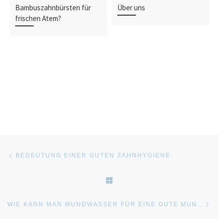
Bambuszahnbürsten für
Über uns
frischen Atem?
Beitragsnavigation
Vorheriger Beitrag
BEDEUTUNG EINER GUTEN ZAHNHYGIENE
ZURÜCK ZUR BEITRAGSLI
Nä
WIE KANN MAN MUNDWASSER FÜR EINE GUTE MUNDFLORA VERWENDEN?