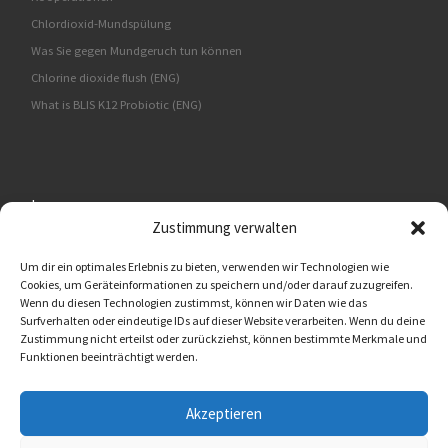
Chlordioxid-Mundspülung
Was Sie gegen Mundgeruch tun können
Chlorine dioxide flush (ENG)
What is BLIS K12 Probiotic (ENG)
Impressum
Zustimmung verwalten
BMUT UG (haftungsbeschränkt)
An der Kolonnade 11
Um dir ein optimales Erlebnis zu bieten, verwenden wir Technologien wie
Cookies, um Geräteinformationen zu speichern und/oder darauf zuzugreifen.
10117 Berlin
Wenn du diesen Technologien zustimmst, können wir Daten wie das
Surfverhalten oder eindeutige IDs auf dieser Website verarbeiten. Wenn du deine
Oralflora® Deutschland
Zustimmung nicht erteilst oder zurückziehst, können bestimmte Merkmale und
info@oralflora.de
Funktionen beeinträchtigt werden.
www.oralflora.de
Akzeptieren