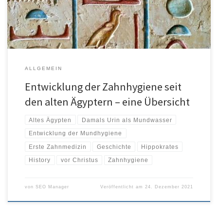
Geschichte der Zahnhygiene gab es unterschiedliche Höhen und Tiefen.
Es ist […]
ALLGEMEIN
Entwicklung der Zahnhygiene seit
den alten Ägyptern – eine Übersicht
Altes Ägypten
Damals Urin als Mundwasser
Entwicklung der Mundhygiene
Erste Zahnmedizin
Geschichte
Hippokrates
History
vor Christus
Zahnhygiene
von
SEO Manager
Veröffentlicht am
24. Dezember 2021