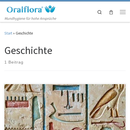
Zum Inhalt springen
Search
Men
Mundhygiene für hohe Ansprüche
Start
»
Geschichte
Geschichte
1 Beitrag
Bei der Zahnhygiene oder Mundhygiene wird der Mund mit bestimmten
Produkten wie Zahnseide, Zahnbürsten und Mundwässern gereinigt.
Das Konzept der Zahnhygiene scheint einfach, aber die Geschichte ist
etwas kompliziert. Der Prozess änderte sich mit der Zeit, aber in der