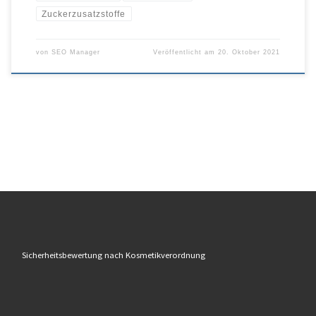
Zuckerzusatzstoffe
von
SEO Manager
Veröffentlicht am
20. Oktober 2021
Sicherheitsbewertung nach Kosmetikverordnung