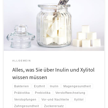
Inulin ist eine Art Ballaststoff. Die Erforschung hat es mit einigen
gesundheitlichen Vorteilen in Verbindung gebracht, beispielsweise der
Verbesserung der Magengesundheit, der Kontrolle von Diabetes und der
Unterstützung der Gewichtsreduktion. Inulin ist ein Ballaststoff, die der
Darmgesundheit zugute kommen kann. Pflanzen enthalten
normalerweise Inulin und einige Hersteller fügen es zu […]
ALLGEMEIN
Alles, was Sie über Inulin und Xylitol
wissen müssen
Bakterien
Erythrit
Inulin
Magengesundheit
Präbiotika
Prebiotika
Verstoffwechselung
Verstopfungen
Vor-und Nachteile
Xylitol
Zahngesundheit
Zuckerersatz