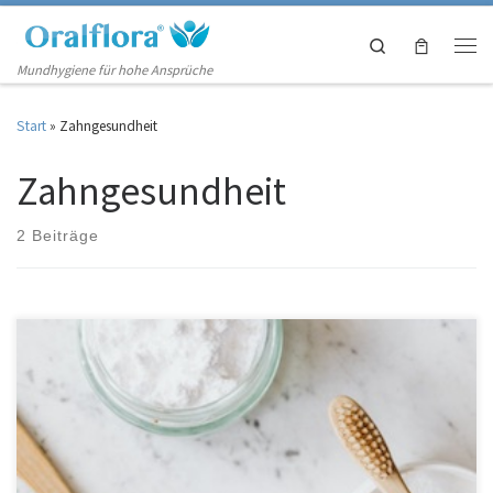
Zum Inhalt springen
Search
Men
Mundhygiene für hohe Ansprüche
Start
»
Zahngesundheit
Zahngesundheit
2 Beiträge
Alles, was Sie tun müssen, ist es Ihre Zähne zweimal täglich zu putzen.
Reicht das für eine gute Zahnhygiene aus? Nun, viele Menschen putzen
ihre Zähne nicht einmal täglich, so dass Sie vielleicht denken, dass
tägliches Zähneputzen mehr als genug für eine gute Mundhygiene ist.