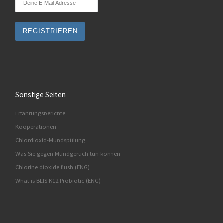
Sonstige Seiten
Erfahrungsberichte
Kooperationen
Chlordioxid-Mundspülung
Was Sie gegen Mundgeruch tun können
Chlorine dioxide flush (ENG)
What is BLIS K12 Probiotic (ENG)