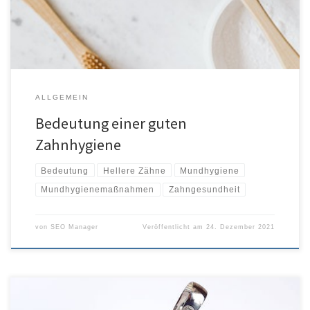
Die Realität ist, dass Mundhygiene […]
ALLGEMEIN
Bedeutung einer guten
Zahnhygiene
Bedeutung
Hellere Zähne
Mundhygiene
Mundhygienemaßnahmen
Zahngesundheit
von
SEO Manager
Veröffentlicht am
24. Dezember 2021