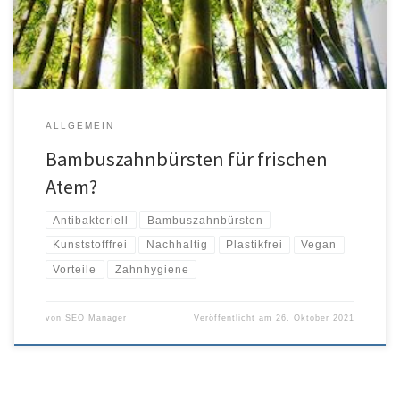
von Kunststoff reduzieren und sich natürlichen und sichereren
Alternativen zuwenden. Bambuszahnbürsten sind […]
ALLGEMEIN
Bambuszahnbürsten für frischen
Atem?
Antibakteriell
Bambuszahnbürsten
Kunststofffrei
Nachhaltig
Plastikfrei
Vegan
Vorteile
Zahnhygiene
von
SEO Manager
Veröffentlicht am
26. Oktober 2021