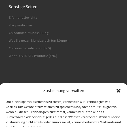
Sonstige Seiten
Erfahrungsberichte
Kooperationen
Chlordioxid-Mundspülung
Was Sie gegen Mundgeruch tun können
Chlorine dioxide flush (ENG)
What is BLIS K12 Probiotic (ENG)
Impressum
Zustimmung verwalten
BMUT UG (haftungsbeschränkt)
An der Kolonnade 11
Um dir ein optimales Erlebnis zu bieten, verwenden wir Technologien wie
Cookies, um Geräteinformationen zu speichern und/oder darauf zuzugreifen.
10117 Berlin
Wenn du diesen Technologien zustimmst, können wir Daten wie das
Surfverhalten oder eindeutige IDs auf dieser Website verarbeiten. Wenn du deine
Oralflora® Deutschland
Zustimmung nicht erteilst oder zurückziehst, können bestimmte Merkmale und
info@oralflora.de