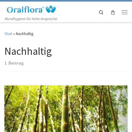
Zum Inhalt springen
Search
Men
Mundhygiene für hohe Ansprüche
Start
»
Nachhaltig
Nachhaltig
1 Beitrag
Ihre Zahngesundheit ist wichtig, aber haben Sie jemals daran gedacht
Ihre Umwelt zu schonen? Sind Sie bereit umweltbewusster zu sein
indem Sie auf die Verwendung von Kunststoffprodukten verzichten und
sich nachhaltigen Produkten zuwenden? Sie müssen nur den Einsatz