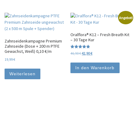
Angebot!
Oralflora® K12 – Fresh Breath Kit
– 30 Tage Kur
Zahnseidenkampagne Premium
Zahnseide (Dose + 200 m PTFE
Gewachst, Weiß) 0,10 €/m
Bewertet
Ursprünglicher Preis war: 46,90 €
Aktueller Preis ist: 42,90 €.
46,90
€
42,90
€
mit
19,99
€
4.80
von 5
In den Warenkorb
Weiterlesen