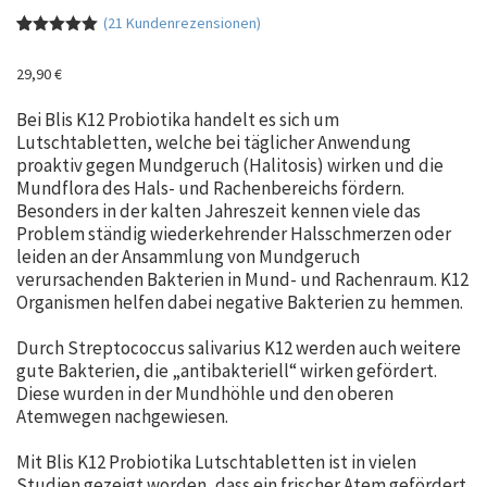
(
21
Kundenrezensionen)
Bewertet
21
mit
4.95
29,90
€
von 5,
basierend
auf
Bei Blis K12 Probiotika handelt es sich um
Kundenbewe
rtungen
Lutschtabletten, welche bei täglicher Anwendung
proaktiv gegen Mundgeruch (Halitosis) wirken und die
Mundflora des Hals- und Rachenbereichs fördern.
Besonders in der kalten Jahreszeit kennen viele das
Problem ständig wiederkehrender Halsschmerzen oder
leiden an der Ansammlung von Mundgeruch
verursachenden Bakterien in Mund- und Rachenraum. K12
Organismen helfen dabei negative Bakterien zu hemmen.
Durch Streptococcus salivarius K12 werden auch weitere
gute Bakterien, die „antibakteriell“ wirken gefördert.
Diese wurden in der Mundhöhle und den oberen
Atemwegen nachgewiesen.
Mit Blis K12 Probiotika Lutschtabletten ist in vielen
Studien gezeigt worden, dass ein frischer Atem gefördert