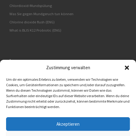
Chlordioxid-Mundspülung
Was Sie gegen Mundgeruch tun können
Chlorine dioxide flush (ENG)
What is BLIS K12 Probiotic (ENG)
Impressum
Zustimmung verwalten
BMUT UG (haftungsbeschränkt)
An der Kolonnade 11
Um dir ein optimales Erlebnis zu bieten, verwenden wir Technologien wie
Cookies, um Geräteinformationen zu speichern und/oder darauf zuzugreifen.
10117 Berlin
Wenn du diesen Technologien zustimmst, können wir Daten wie das
Surfverhalten oder eindeutige IDs auf dieser Website verarbeiten. Wenn du deine
Oralflora® Deutschland
Zustimmung nicht erteilst oder zurückziehst, können bestimmte Merkmale und
info@oralflora.de
Funktionen beeinträchtigt werden.
www.oralflora.de
Akzeptieren