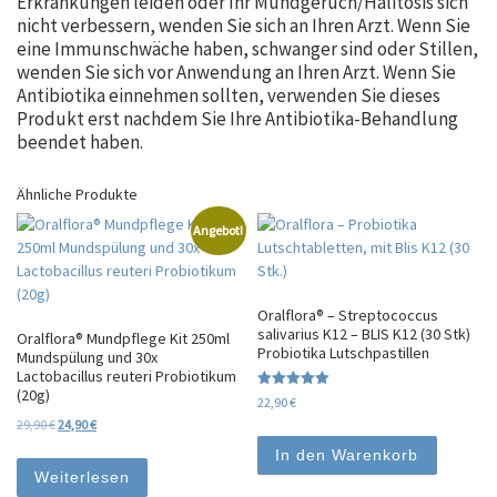
Erkrankungen leiden oder Ihr Mundgeruch/Halitosis sich
nicht verbessern, wenden Sie sich an Ihren Arzt. Wenn Sie
eine Immunschwäche haben, schwanger sind oder Stillen,
wenden Sie sich vor Anwendung an Ihren Arzt. Wenn Sie
Antibiotika einnehmen sollten, verwenden Sie dieses
Produkt erst nachdem Sie Ihre Antibiotika-Behandlung
beendet haben.
Ähnliche Produkte
Angebot!
Oralflora® – Streptococcus
salivarius K12 – BLIS K12 (30 Stk)
Oralflora® Mundpflege Kit 250ml
Probiotika Lutschpastillen
Mundspülung und 30x
Lactobacillus reuteri Probiotikum
(20g)
Bewertet mit
22,90
€
5.00
Ursprünglicher Preis war: 29,90 €
Aktueller Preis ist: 24,90 €.
29,90
€
24,90
€
von 5
In den Warenkorb
Weiterlesen