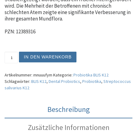
wird. Die Mehrheit der Betroffenen mit chronisch
schlechten Atem zeigte eine signifikante Verbesserung in
ihrer gesamten Mundflora.
PZN: 12389316
Oralflora® – Probiotika Lutschtabletten, mit Streptococ
IN DEN WARENKORB
Artikelnummer:
mnuuufym
Kategorie:
Probiotika BLIS K12
Schlagwörter:
BLIS K12
,
Dental Probiotics
,
Probiotika
,
Streptococcus
salivarius K12
Beschreibung
Zusätzliche Informationen