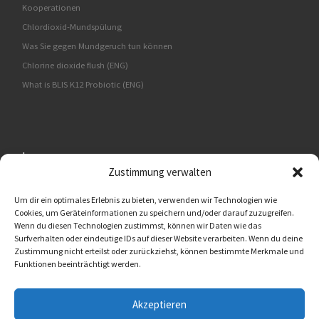
Kooperationen
Chlordioxid-Mundspülung
Was Sie gegen Mundgeruch tun können
Chlorine dioxide flush (ENG)
What is BLIS K12 Probiotic (ENG)
Impressum
Zustimmung verwalten
BMUT UG (haftungsbeschränkt)
An der Kolonnade 11
Um dir ein optimales Erlebnis zu bieten, verwenden wir Technologien wie
Cookies, um Geräteinformationen zu speichern und/oder darauf zuzugreifen.
10117 Berlin
Wenn du diesen Technologien zustimmst, können wir Daten wie das
Surfverhalten oder eindeutige IDs auf dieser Website verarbeiten. Wenn du deine
Oralflora® Deutschland
Zustimmung nicht erteilst oder zurückziehst, können bestimmte Merkmale und
info@oralflora.de
Funktionen beeinträchtigt werden.
www.oralflora.de
Akzeptieren