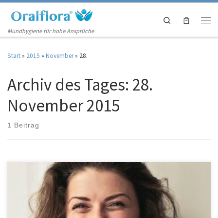
Zum Inhalt springen
Search
Men
Mundhygiene für hohe Ansprüche
Start
»
2015
»
November
»
28.
Archiv des Tages:
28.
November 2015
1 Beitrag