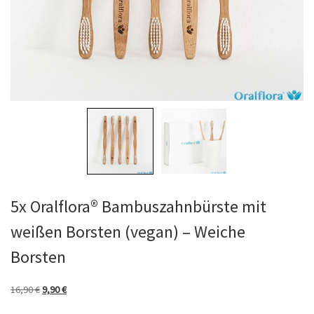
5x Oralflora® Bambuszahnbürste mit
weißen Borsten (vegan) – Weiche
Borsten
Ursprünglicher Preis war: 16,90 €
Aktueller Preis ist: 9,90 €.
16,90
€
9,90
€