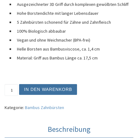
Ausgezeichneter 3D Griff durch komplexen gewölbten Schliff
Hohe Borstendichte mit langer Lebensdauer
5 Zahnbürsten schonend für Zähne und Zahnfleisch
100% Biologisch abbaubar
Vegan und ohne Weichmacher (BPA-frei)
Helle Borsten aus Bambusviscose, ca. 1,4 cm
Material: Griff aus Bambus Länge ca. 17,5 cm
5x Oralflora® Bambuszahnbürste mit weißen Borsten (ve
IN DEN WARENKORB
Kategorie:
Bambus Zahnbürsten
Beschreibung