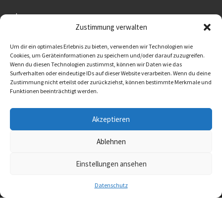
Impressum
Zustimmung verwalten
BMUT UG (haftungsbeschränkt)
An der Kolonnade 11
Um dir ein optimales Erlebnis zu bieten, verwenden wir Technologien wie
Cookies, um Geräteinformationen zu speichern und/oder darauf zuzugreifen.
10117 Berlin
Wenn du diesen Technologien zustimmst, können wir Daten wie das
Surfverhalten oder eindeutige IDs auf dieser Website verarbeiten. Wenn du deine
Oralflora® Deutschland
Zustimmung nicht erteilst oder zurückziehst, können bestimmte Merkmale und
info@oralflora.de
Funktionen beeinträchtigt werden.
www.oralflora.de
Akzeptieren
Ablehnen
© 2026
Oralflora® Deutschland
– Alle Rechte vorbehalten
Einstellungen ansehen
Präsentiert von
WP
– Entworfen mit dem
Customizr-Theme
Datenschutz
Vertrag widerrufen