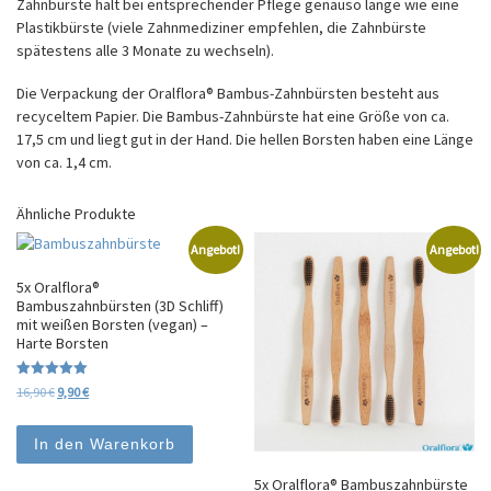
Zahnbürste hält bei entsprechender Pflege genauso lange wie eine
Plastikbürste (viele Zahnmediziner empfehlen, die Zahnbürste
spätestens alle 3 Monate zu wechseln).
Die Verpackung der Oralflora® Bambus-Zahnbürsten besteht aus
recyceltem Papier. Die Bambus-Zahnbürste hat eine Größe von ca.
17,5 cm und liegt gut in der Hand. Die hellen Borsten haben eine Länge
von ca. 1,4 cm.
Ähnliche Produkte
Angebot!
Angebot!
5x Oralflora®
Bambuszahnbürsten (3D Schliff)
mit weißen Borsten (vegan) –
Harte Borsten
Bewertet mit
Ursprünglicher Preis war: 16,90 €
Aktueller Preis ist: 9,90 €.
16,90
€
9,90
€
5.00
von 5
In den Warenkorb
5x Oralflora® Bambuszahnbürste