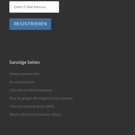
Sonstige Seiten
Erfahrungsberichte
Kooperationen
Chlordioxid-Mundspülung
Was Sie gegen Mundgeruch tun können
Chlorine dioxide flush (ENG)
What is BLIS K12 Probiotic (ENG)