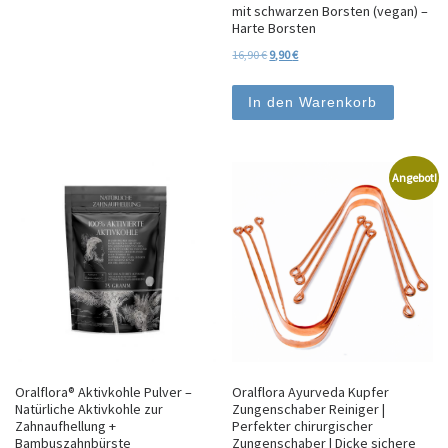
mit schwarzen Borsten (vegan) –
Harte Borsten
Ursprünglicher Preis war: 16,90 €
Aktueller Preis ist: 9,90 €.
16,90
€
9,90
€
In den Warenkorb
Angebot!
Oralflora® Aktivkohle Pulver –
Oralflora Ayurveda Kupfer
Natürliche Aktivkohle zur
Zungenschaber Reiniger |
Zahnaufhellung +
Perfekter chirurgischer
Bambuszahnbürste
Zungenschaber | Dicke sichere